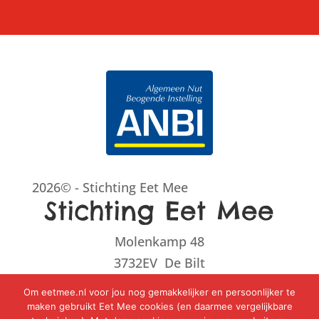
2026© - Stichting Eet Mee
Stichting Eet Mee
Molenkamp 48
3732EV De Bilt
Om eetmee.nl voor jou nog gemakkelijker en persoonlijker te
030 – 2213498
maken gebruikt Eet Mee cookies (en daarmee vergelijkbare
info@eetmee.nl